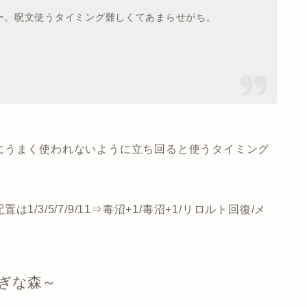
ー。呪文使うタイミング難しくてあまらせがち。
にうまく使われないように立ち回ると使うタイミング
3/5/7/9/11⇒毒沼+1/毒沼+1/リロルト回復/メ
ぎな森～